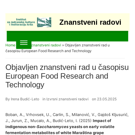
Znanstveni radovi
Home
»
Izvrsni znanstveni radovi
»
Objavljen znanstveni rad u
časopisu European Food Research and Technology
Objavljen znanstveni rad u časopisu
European Food Research and
Technology
By
Irena Budić-Leto
in
Izvrsni znanstveni radovi
on
23.05.2025
Boban, A., Vrhovsek, U., Carlin, S., Milanović, V., Gajdoš Kljusurić,
J., Jurun, Z., Mucalo, A., Budić-Leto, I. (2025)
Impact of
indigenous non-
Saccharomyces
yeasts on early volatile
fermentation metabolites of white Maraština grape