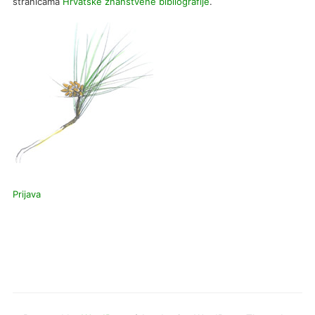
stranicama
Hrvatske znanstvene bibliografije
.
Prijava