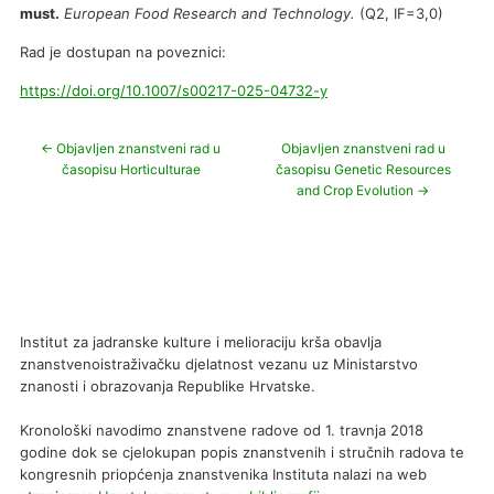
must.
European Food Research and Technology.
(Q2, IF=3,0)
Rad je dostupan na poveznici:
https://doi.org/10.1007/s00217-025-04732-y
←
Objavljen znanstveni rad u
Objavljen znanstveni rad u
časopisu Horticulturae
časopisu Genetic Resources
and Crop Evolution
→
Institut za jadranske kulture i melioraciju krša obavlja
znanstvenoistraživačku djelatnost vezanu uz Ministarstvo
znanosti i obrazovanja Republike Hrvatske.
Kronološki navodimo znanstvene radove od 1. travnja 2018
godine dok se cjelokupan popis znanstvenih i stručnih radova te
kongresnih priopćenja znanstvenika Instituta nalazi na web