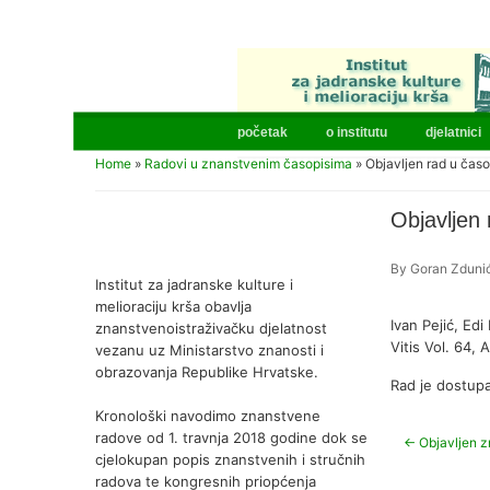
početak
o institutu
djelatnici
Home
»
Radovi u znanstvenim časopisima
»
Objavljen rad u časo
Objavljen 
By
Goran Zduni
Institut za jadranske kulture i
melioraciju krša obavlja
Ivan Pejić, Ed
znanstvenoistraživačku djelatnost
Vitis Vol. 64, 
vezanu uz Ministarstvo znanosti i
obrazovanja Republike Hrvatske.
Rad je dostup
Kronološki navodimo znanstvene
radove od 1. travnja 2018 godine dok se
←
Objavljen z
cjelokupan popis znanstvenih i stručnih
radova te kongresnih priopćenja