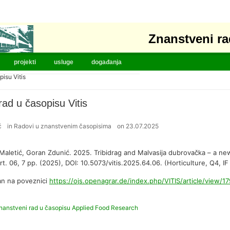
Znanstveni ra
projekti
usluge
događanja
pisu Vitis
rad u časopisu Vitis
ć
in
Radovi u znanstvenim časopisima
on
23.07.2025
i Maletić, Goran Zdunić. 2025. Tribidrag and Malvasija dubrovačka – a new
Art. 06, 7 pp. (2025), DOI: 10.5073/vitis.2025.64.06. (Horticulture, Q4, IF
an na poveznici
https://ojs.openagrar.de/index.php/VITIS/article/view/1
nanstveni rad u časopisu Applied Food Research