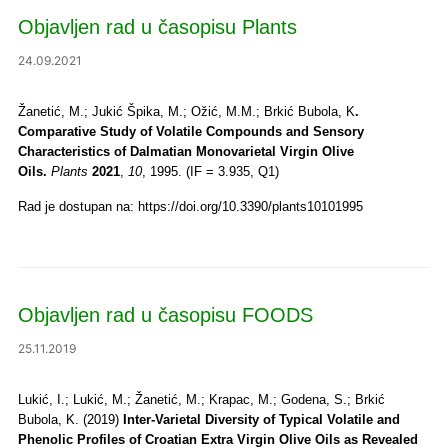
Objavljen rad u časopisu Plants
24.09.2021
Žanetić, M.; Jukić Špika, M.; Ožić, M.M.; Brkić Bubola, K
.
Comparative Study of Volatile Compounds and Sensory
Characteristics of Dalmatian Monovarietal Virgin Olive
Oils.
Plants
2021
,
10
, 1995. (IF = 3.935, Q1)
Rad je dostupan na: https://doi.org/10.3390/plants10101995
Objavljen rad u časopisu FOODS
25.11.2019
Lukić, I.; Lukić, M.; Žanetić, M.; Krapac, M.; Godena, S.; Brkić
Bubola, K. (2019)
Inter-Varietal Diversity of Typical Volatile and
Phenolic Profiles of Croatian Extra Virgin Olive Oils as Revealed