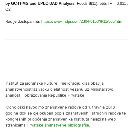
by GC-IT-MS and UPLC-DAD Analysis
, Foods 8(11), 565. IF = 3.011 ,
Q2
Rad je dostupan na:
https://www.mdpi.com/2304-8158/8/11/565/
htm
Institut za jadranske kulture i melioraciju krša obavlja
znanstvenoistraživačku djelatnost vezanu uz Ministarstvo
znanosti i obrazovanja Republike Hrvatske.
Kronološki navodimo znanstvene radove od 1. travnja 2018
godine dok se cjelokupan popis znanstvenih i stručnih radova te
kongresnih priopćenja znanstvenika Instituta nalazi na web
stranicama
Hrvatske znanstvene bibliografije
.