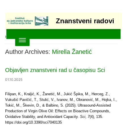
Znanstveni radovi
Home
»
Articles posted by Mirella Žanetić
Author Archives:
Mirella Žanetić
Objavljen znanstveni rad u časopisu Sci
01.10.2025
Filipan, K., Kraljić, K., Žanetić, M., Jukić Špika, M., Herceg, Z.,
Vukušić Pavičić, T., Stulić, V., Ivanov, M., Obranović, M., Hojka, I.,
Tokić, M., Škevin, D., & Balbino, S. (2025). Ultrasound-Assisted
Production of Virgin Olive Oil: Effects on Bioactive Compounds,
Oxidative Stability, and Antioxidant Capacity.
Sci
,
7
(4), 135.
https://doi.org/10.3390/sci7040135